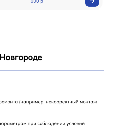
600 р
600 р
550 р
500 р
 Новгороде
10000 р
2000 р
1700 р
 ремонта (например, некорректный монтаж
5900 р
 параметрам при соблюдении условий