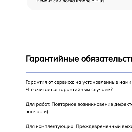
Ремонт сим лотка iPhone 8 Plus
Замена шлейфа iPhone 8 Plus
Замена аккумулятора iPhone 8 Plus
Замена USB порта iPhone 8 Plus
Гарантийные обязательст
Замена контроллера питания iPhone 8 Plus
Гарантия от сервиса: на установленные нами
Замена стекла камеры iPhone 8 Plus
Что считается гарантийным случаем?
Замена GPS-модуля iPhone 8 Plus
Для работ: Повторное возникновение дефект
запчасти).
Замена разъема зарядки iPhone 8 Plus
Для комплектующих: Преждевременный выход