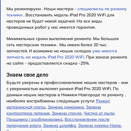
Мы ремонтируем . Наши мастера -
специалисты по ремонту
техники
. Восстановить модель iPad Pro 2020 WiFi для
мастеров не будет новой задачей. На все виды
проведенных работ у нас имеется гарантия.
Минимальные сроки выполнения ремонта. Мы большая
сеть мастерских техники . Мы имеем более 20 тыс.
запчастей. И возможно на наших складах
уже имеется
запчасть на модель iPad Pro 2020 WiFi
. При заказе ремонта
на сайте - предоставляется скидка -25%.
Знаем свое дело
Будьте уверены в профессионализме наших мастеров - они
с уверенностью выполнят ремонт iPad Pro 2020 WiFi. По
данным наших мастеров в Нижнем Новгороде по ремонту ,
наиболее востребованы следующие услуги:
Ремонт
материнской платы
,
Замена динамика
,
Замена
контроллера питания
,
Замена стекла
,
Чистка от пыли
,
Прошивка / разблокировка
,
Восстановление после
попадания влаги
,
Замена шлейфа
,
Замена кнопки Home
,