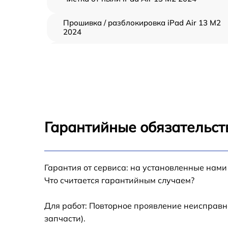
Прошивка / разблокировка iPad Air 13 M2
2024
Восстановление после попадания влаги iP
Air 13 M2 2024
Замена шлейфа iPad Air 13 M2 2024
Замена кнопки Home iPad Air 13 M2 2024
Гарантийные обязательст
Замена дисплея (экрана) iPad Air 13 M2 20
Гарантия от сервиса: на установленные нами
Замена корпуса iPad Air 13 M2 2024
Что считается гарантийным случаем?
Замена модуля Wi-Fi iPad Air 13 M2 2024
Для работ: Повторное проявление неисправн
запчасти).
Замена камеры iPad Air 13 M2 2024