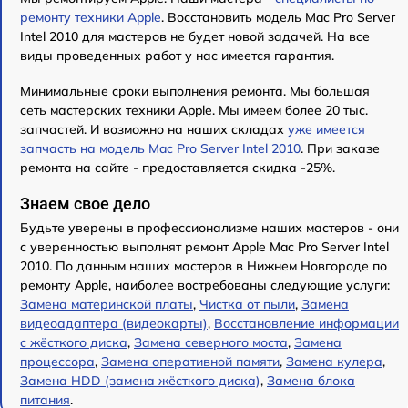
ремонту техники Apple
. Восстановить модель Mac Pro Server
Intel 2010 для мастеров не будет новой задачей. На все
виды проведенных работ у нас имеется гарантия.
Минимальные сроки выполнения ремонта. Мы большая
сеть мастерских техники Apple. Мы имеем более 20 тыс.
запчастей. И возможно на наших складах
уже имеется
запчасть на модель Mac Pro Server Intel 2010
. При заказе
ремонта на сайте - предоставляется скидка -25%.
Знаем свое дело
Будьте уверены в профессионализме наших мастеров - они
с уверенностью выполнят ремонт Apple Mac Pro Server Intel
2010. По данным наших мастеров в Нижнем Новгороде по
ремонту Apple, наиболее востребованы следующие услуги:
Замена материнской платы
,
Чистка от пыли
,
Замена
видеоадаптера (видеокарты)
,
Восстановление информации
с жёсткого диска
,
Замена северного моста
,
Замена
процессора
,
Замена оперативной памяти
,
Замена кулера
,
Замена HDD (замена жёсткого диска)
,
Замена блока
питания
.