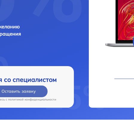
 желанию
бращения
я со специалистом
Оставить заявку
есь c
политикой конфиденциальности