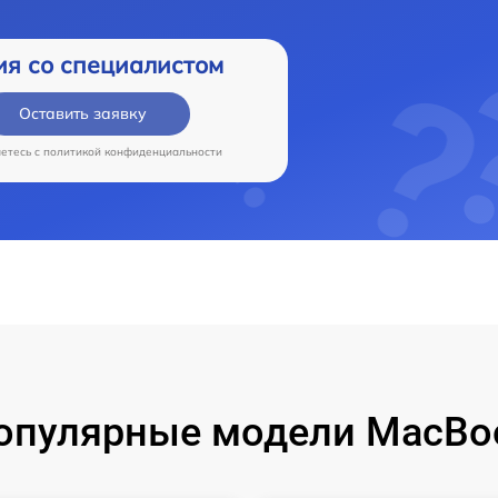
ия со специалистом
Оставить заявку
аетесь c
политикой конфиденциальности
опулярные модели MacBo