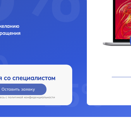
 желанию
бращения
я со специалистом
Оставить заявку
есь c
политикой конфиденциальности