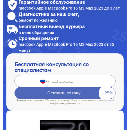
Гарантийное обслуживание
macbook Apple MacBook Pro 16 M3 Max 2023 до 3 лет
Диагностика за наш счет,
ремонт по желанию
Бесплатный выезд курьера
в день обращения
Срочный ремонт
macbook Apple MacBook Pro 16 M3 Max 2023 от 35
минут
Бесплатная консультация со
специалистом
Оставить заявку
Нажимая на кнопку "Оставить заявку" Вы соглашаетесь c
политикой
конфиденциальности