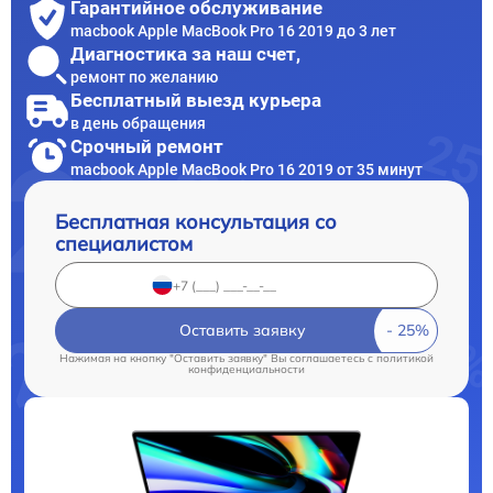
Гарантийное обслуживание
macbook Apple MacBook Pro 16 2019 до 3 лет
Диагностика за наш счет,
ремонт по желанию
Бесплатный выезд курьера
в день обращения
Срочный ремонт
macbook Apple MacBook Pro 16 2019 от 35 минут
Бесплатная консультация со
специалистом
Оставить заявку
Нажимая на кнопку "Оставить заявку" Вы соглашаетесь c
политикой
конфиденциальности