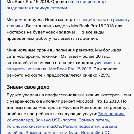
MacBook Pro 15 2018. Однако
наш сервис-центр
выделяется преимуществами
.
Мы ремонтируем . Наши мастера -
специалисты по ремонту
техники
. Восстановить модель MacBook Pro 15 2018 для
мастеров не будет новой задачей. На все виды
проведенных работ у нас имеется гарантия.
Минимальные сроки выполнения ремонта. Мы большая
сеть мастерских техники . Мы имеем более 20 тыс.
запчастей. И возможно на наших складах
уже имеется
запчасть на модель MacBook Pro 15 2018
. При заказе
ремонта на сайте - предоставляется скидка -25%.
Знаем свое дело
Будьте уверены в профессионализме наших мастеров - они
с уверенностью выполнят ремонт MacBook Pro 15 2018. По
данным наших мастеров в Нижнем Новгороде по ремонту ,
наиболее востребованы следующие услуги:
Замена шим-
контроллера
,
Замена USB-портов
,
Замена петель
,
Установка системы macOS
,
Ремонт подсветки
,
Замена
шлейфа
,
Замена камеры ноутбука
,
Настройка ОС
,