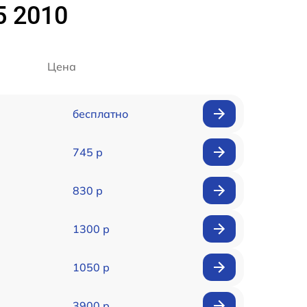
5 2010
Цена
бесплатно
745 р
830 р
1300 р
1050 р
3900 р