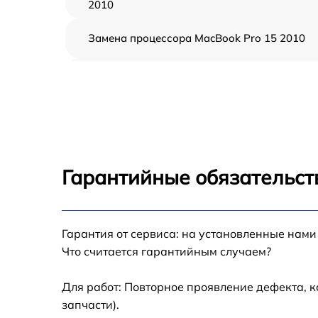
2010
Замена процессора MacBook Pro 15 2010
Замена кулера MacBook Pro 15 2010
Замена кнопки включения MacBook Pro 15
2010
Замена звуковой карты MacBook Pro 15 20
Гарантийные обязательст
Замена USB порта MacBook Pro 15 2010
Гарантия от сервиса: на установленные нами
Ремонт цепи питания MacBook Pro 15 2010
Что считается гарантийным случаем?
Замена материнской платы MacBook Pro 15
2010
Для работ: Повторное проявление дефекта, 
запчасти).
Профилактическая чистка MacBook Pro 15