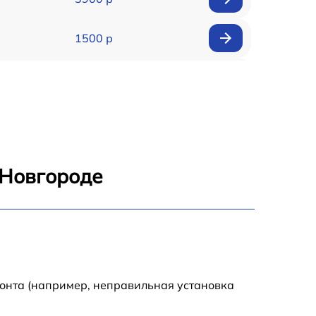
1500 р
900 р
1950 р
1500 р
 Новгороде
1245 р
2400 р
1395 р
монта (например, неправильная установка
1000 р