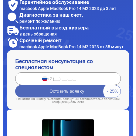
Гарантийное обслуживание
macbook Apple MacBook Pro 14 M2 2023 до 3 лет
Диагностика за наш счет,
ремонт по желанию
Бесплатный выезд курьера
в день обращения
Срочный ремонт
macbook Apple MacBook Pro 14 M2 2023 от 35 минут
Бесплатная консультация со
специалистом
Оставить заявку
Нажимая на кнопку "Оставить заявку" Вы соглашаетесь c
политикой
конфиденциальности