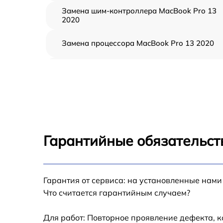
Замена шим-контроллера MacBook Pro 13
2020
Замена процессора MacBook Pro 13 2020
Замена кулера MacBook Pro 13 2020
Замена кнопки включения MacBook Pro 13
2020
Замена звуковой карты MacBook Pro 13 20
Гарантийные обязательст
Замена USB порта MacBook Pro 13 2020
Гарантия от сервиса: на установленные нами
Ремонт цепи питания MacBook Pro 13 2020
Что считается гарантийным случаем?
Замена материнской платы MacBook Pro 13
2020
Для работ: Повторное проявление дефекта, 