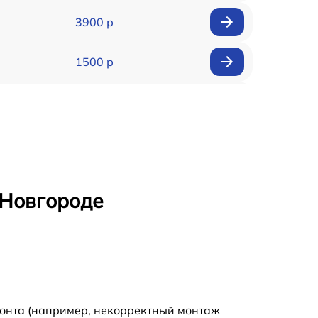
3900 р
1500 р
900 р
1950 р
1500 р
 Новгороде
1245 р
2400 р
1395 р
монта (например, некорректный монтаж