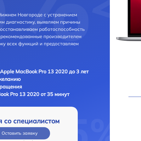
Нижнем Новгороде с устранением
м диагностику, выявляем причины
восстанавливаем работоспособность
и рекомендованные производителем
рку всех функций и предоставляем
Apple MacBook Pro 13 2020 до 3 лет
 желанию
бращения
ok Pro 13 2020 от 35 минут
я со специалистом
Оставить заявку