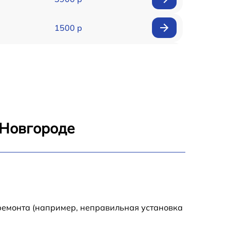
1500 р
900 р
1950 р
1500 р
 Новгороде
1245 р
2400 р
1395 р
ремонта (например, неправильная установка
1000 р