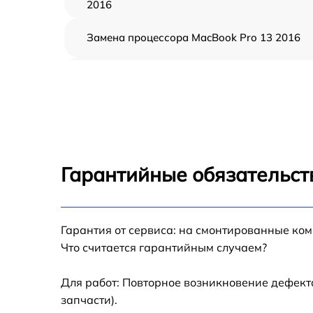
2016
Замена процессора MacBook Pro 13 2016
Замена кулера MacBook Pro 13 2016
Замена кнопки включения MacBook Pro 13
2016
Замена звуковой карты MacBook Pro 13 20
Гарантийные обязательст
Замена USB порта MacBook Pro 13 2016
Гарантия от сервиса: на смонтированные ко
Ремонт цепи питания MacBook Pro 13 2016
Что считается гарантийным случаем?
Замена материнской платы MacBook Pro 13
2016
Для работ: Повторное возникновение дефект
запчасти).
Профилактическая чистка MacBook Pro 13