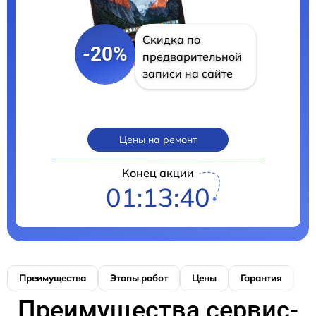
Скидка по
-20%
предварительной
записи на сайте
Цены на ремонт
Конец акции
01:13:39
Преимущества
Этапы работ
Цены
Гарантия
М
Преимущества сервис-