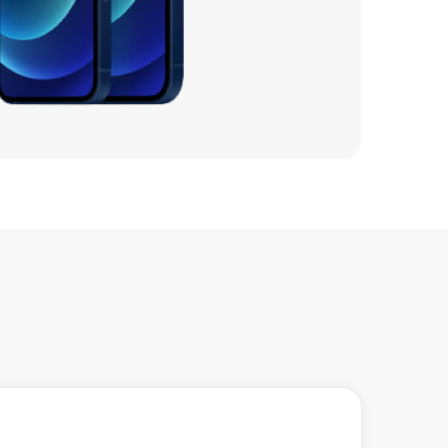
1130 р
890 р
1500 р
750 р
1490 р
1030 р
1050 р
1000 р