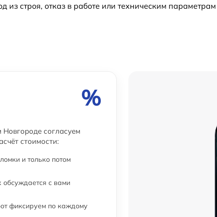
из строя, отказ в работе или техническим параметрам
от 70 мин
от 60 мин
от 50 мин
от 70 мин
%
от 30 мин
м Новгороде согласуем
асчёт стоимости:
от 60 мин
ломки и только потом
от 80 мин
 обсуждается с вами
от 80 мин
бот фиксируем по каждому