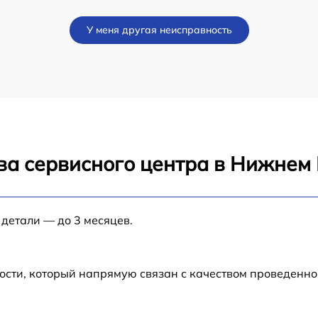
от 60 мин
У меня другая неисправность
от 60 мин
от 120 мин
от 60 мин
ва сервисного центра в Нижнем
от 60 мин
от 60 мин
 детали — до 3 месяцев.
от 60 мин
ости, который напрямую связан с качеством проведенн
от 60 мин