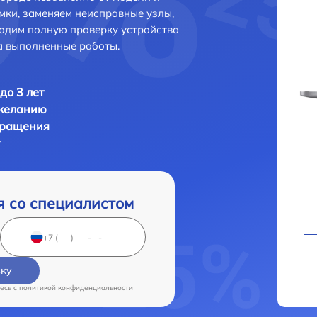
мки, заменяем неисправные узлы,
одим полную проверку устройства
а выполненные работы.
до 3 лет
 желанию
бращения
т
я со специалистом
вку
есь c
политикой конфиденциальности