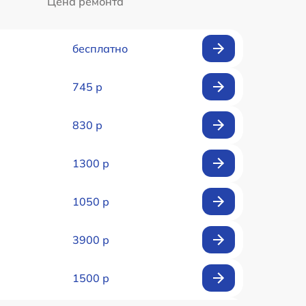
Цена ремонта
бесплатно
745 р
830 р
1300 р
1050 р
3900 р
1500 р