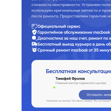
сложности неисправности. Устраняем поло
используем оригинальные запчасти и пров
после ремонта. Предоставляем гарантию н
Официальный сервис
Гарантийное обслуживание
macbook 
Диагностика за наш счет,
ремонт по
Бесплатный выезд курьера
в день о
Срочный ремонт
macbook от 35 мину
Бесплатная консультаци
Тимофей Фролов
Главный мастер сервисного центра
Оставить зая
Нажимая на кнопку "Оставить заявку" Вы соглашает