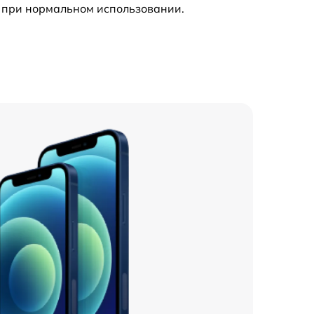
 при нормальном использовании.
1150 р
1460 р
1195 р
1130 р
1045 р
990 р
3200 р
1045 р