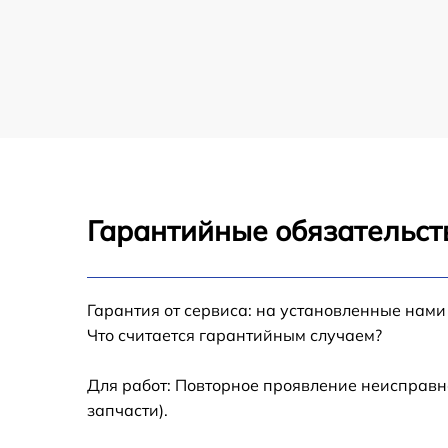
Замена кулера macbook
Замена кнопки включения macbook
Замена звуковой карты macbook
Замена USB порта macbook
Гарантийные обязательст
Ремонт цепи питания macbook
Замена материнской платы macbook
Гарантия от сервиса: на установленные нами
Что считается гарантийным случаем?
Профилактическая чистка macbook
Для работ: Повторное проявление неисправн
Замена корпуса macbook
запчасти).