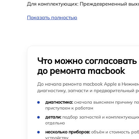
Для комплектующих: Преждевременный выход 
Замена системы охлаждения macbook
Показать полностью
Замена тачпада macbook
Замена оперативной памяти macbook
Замена клавиатуры macbook
Что можно согласовать
до ремонта macbook
Замена SSD macbook
До начала ремонта macbook Apple в Нижне
диагностику, запчасти и предварительный р
Восстановление данных macbook
диагностика:
сначала выясняем причину по
приступаем к работам
Замена северного моста macbook
детали:
подбор запчастей и комплектующих
отдельно
Замена экрана macbook
несколько приборов:
объём и стоимость ра
устройству