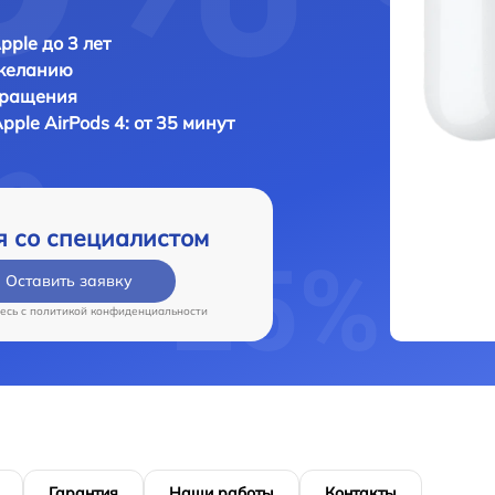
pple до 3 лет
 желанию
бращения
pple AirPods 4: от 35 минут
я со специалистом
Оставить заявку
есь c
политикой конфиденциальности
Гарантия
Наши работы
Контакты