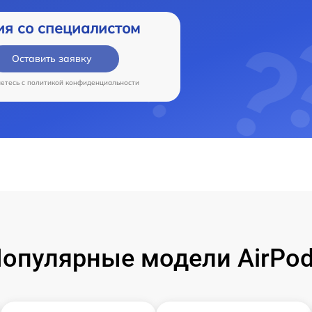
ия со специалистом
Оставить заявку
аетесь c
политикой конфиденциальности
опулярные модели AirPo