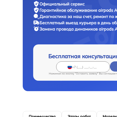
Официальный сервис
Гарантийное обслуживание
airpods A
Диагностика за наш счет,
ремонт по
Бесплатный выезд курьера
в день о
Замена провода динамиков airpods
A
Бесплатная консультаци
Нажимая на кнопку "Оставить заявку" Вы соглашает
Преимущества
Этапы работ
Модели