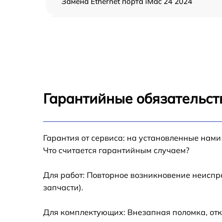
Замена Ethernet порта iMac 24 2024
Замена HDD (замена жёсткого диска) iMac
24 2024
Замена кулера iMac 24 2024
Замена оперативной памяти iMac 24 2024
Гарантийные обязательст
Замена системы охлаждения iMac 24 2024
Гарантия от сервиса: на установленные нами
Замена аккумулятора (батареи) iMac 24 20
Что считается гарантийным случаем?
Замена термопасты iMac 24 2024
Для работ: Повторное возникновение неиспр
запчасти).
Замена SSD iMac 24 2024
Для комплектующих: Внезапная поломка, отк
Замена видеоадаптера (видеокарты) iMac 2