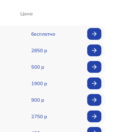
Цена
бесплатно
2850 р
500 р
1900 р
900 р
2750 р