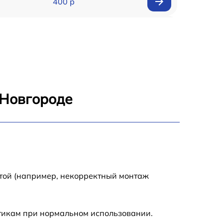
400 р
500 р
2500 р
500 р
 Новгороде
500 р
2100 р
1850 р
отой (например, некорректный монтаж
2500 р
стикам при нормальном использовании.