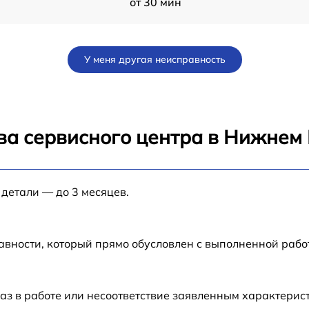
от 30 мин
от 60 мин
У меня другая неисправность
от 60 мин
от 60 мин
ва сервисного центра в Нижнем
от 60 мин
 детали — до 3 месяцев.
24
от 30 мин
от 1 мин
авности, который прямо обусловлен с выполненной раб
от 60 мин
аз в работе или несоответствие заявленным характери
4