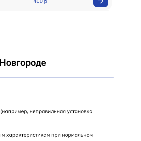
400 р
500 р
2500 р
500 р
 Новгороде
500 р
2100 р
1850 р
 (например, неправильная установка
2500 р
ным характеристикам при нормальном