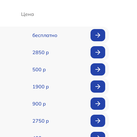
Цена
бесплатно
2850 р
500 р
1900 р
900 р
2750 р