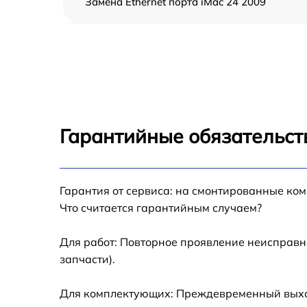
Замена Ethernet порта iMac 24 2009
Замена HDD (замена жёсткого диска) iMac
24 2009
Замена кулера iMac 24 2009
Замена оперативной памяти iMac 24 2009
Гарантийные обязательст
Замена системы охлаждения iMac 24 2009
Гарантия от сервиса: на смонтированные ко
Замена аккумулятора (батареи) iMac 24 20
Что считается гарантийным случаем?
Замена термопасты iMac 24 2009
Для работ: Повторное проявление неисправн
запчасти).
Замена SSD iMac 24 2009
Для комплектующих: Преждевременный выход 
Замена видеоадаптера (видеокарты) iMac 2